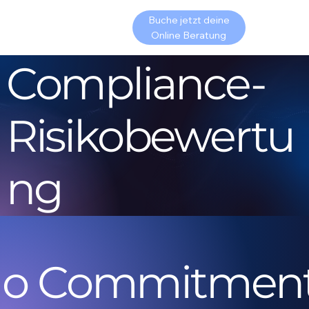
Buche jetzt deine
Online Beratung
Compliance-
Risikobewertu
ng
o Commitment