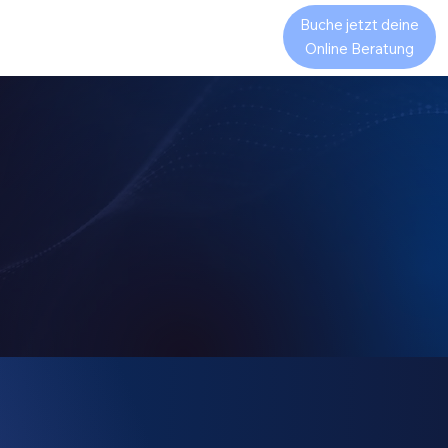
Buche jetzt deine
CaaS
Expansion in die USA
Neuheiten
Über uns
Online Beratung