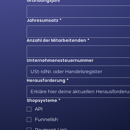
Gründungsjahr
*
Jahresumsatz
*
Anzahl der Mitarbeitenden
*
Unternehmenssteuernummer
Herausforderung
*
Shopsysteme
*
API
Funnelish
Payment Link