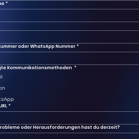
me
*
nummer oder WhatsApp Nummer
*
gte Kommunikationsmethoden
*
l
fon
tsApp
URL
*
robleme oder Herausforderungen hast du derzeit?