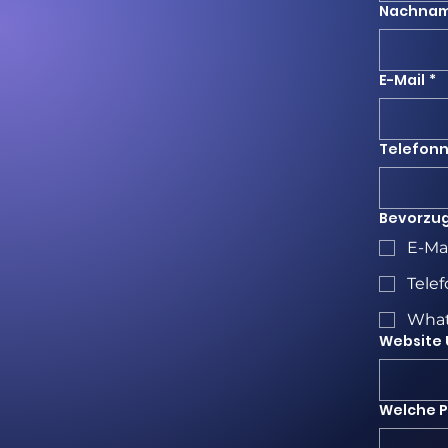
Nachna
E-Mail
*
Telefon
Bevorzu
E-Mai
Tele
Wha
Website 
Welche P