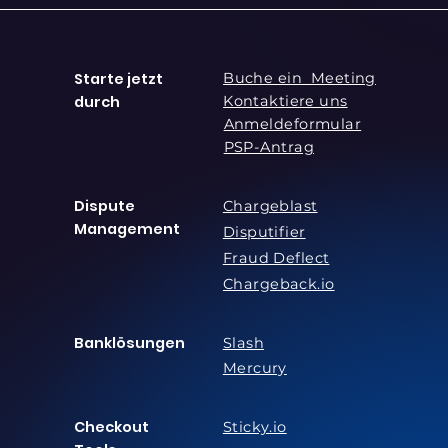
Starte jetzt
Buche ein Meeting
durch
Kontaktiere uns
Anmeldeformular
PSP-Antrag
Dispute
Chargeblast
Management
Disputifier
Fraud Deflect
Chargeback.io
Banklösungen
Slash
Mercury
Checkout
Sticky.io