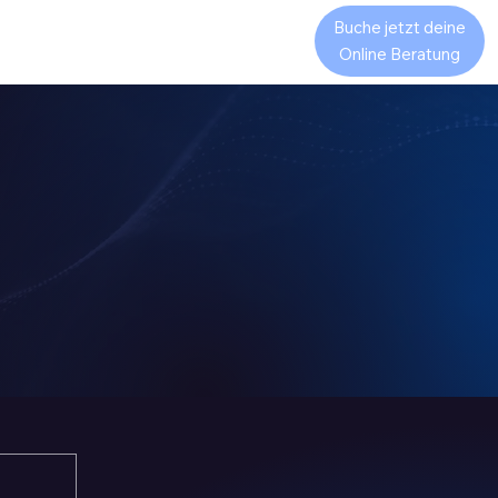
Buche jetzt deine
CaaS
Expansion in die USA
Neuheiten
Über uns
Online Beratung